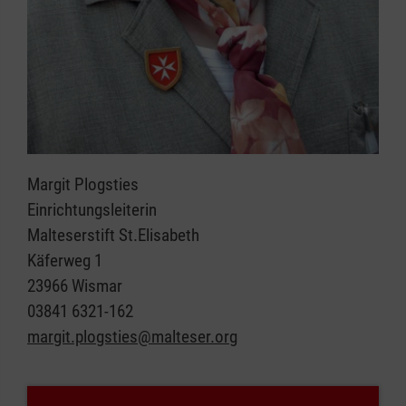
Margit Plogsties
Einrichtungsleiterin
Malteserstift St.Elisabeth
Käferweg 1
23966 Wismar
03841 6321-162
margit.plogsties@malteser.org