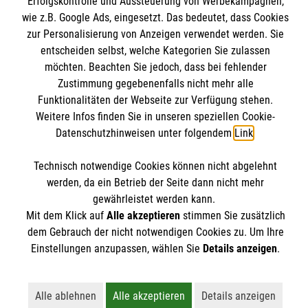
Erfolgskontrolle und Aussteuerung von Werbekampagnen,
Malteserstift St. Klara, Flensburg
wie z.B. Google Ads, eingesetzt. Das bedeutet, dass Cookies
Malteserstift St. Elisabeth, Wismar
zur Personalisierung von Anzeigen verwendet werden. Sie
Unsere Hamburger Einrichtungen
entscheiden selbst, welche Kategorien Sie zulassen
Malteserstift Haus St. Birgitta, Travemünde
möchten. Beachten Sie jedoch, dass bei fehlender
Zustimmung gegebenenfalls nicht mehr alle
Malteserstift St. Maximilian Kolbe
Funktionalitäten der Webseite zur Verfügung stehen.
Malteserstift St. Theresien
Informationen
Weitere Infos finden Sie in unseren speziellen Cookie-
Malteserstift Johannes XXIII.
Datenschutzhinweisen unter folgendem
Link
.
Malteserstift St. Elisabeth
Impressum
Technisch notwendige Cookies können nicht abgelehnt
Malteserstift Bischof-Ketteler
werden, da ein Betrieb der Seite dann nicht mehr
Datenschutz
Soziale Netzwerke
gewährleistet werden kann.
Mit dem Klick auf
Alle akzeptieren
stimmen Sie zusätzlich
dem Gebrauch der nicht notwendigen Cookies zu. Um Ihre
Einstellungen anzupassen, wählen Sie
Details anzeigen
.
Alle ablehnen
Alle akzeptieren
Details anzeigen