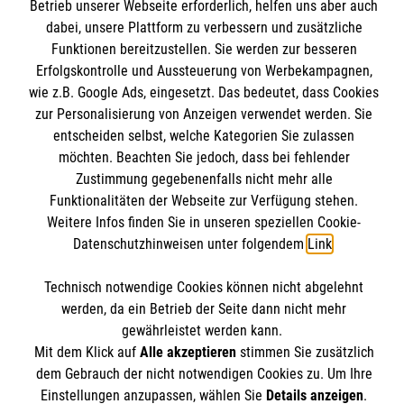
Betrieb unserer Webseite erforderlich, helfen uns aber auch
dabei, unsere Plattform zu verbessern und zusätzliche
Unsere Einrichtungen im Norden
Funktionen bereitzustellen. Sie werden zur besseren
Erfolgskontrolle und Aussteuerung von Werbekampagnen,
wie z.B. Google Ads, eingesetzt. Das bedeutet, dass Cookies
Malteserstift St. Klara, Flensburg
zur Personalisierung von Anzeigen verwendet werden. Sie
Malteserstift St. Elisabeth, Wismar
Unsere Hamburger Einrichtungen
entscheiden selbst, welche Kategorien Sie zulassen
Malteserstift Haus St. Birgitta, Travemünde
möchten. Beachten Sie jedoch, dass bei fehlender
Zustimmung gegebenenfalls nicht mehr alle
Malteserstift St. Maximilian Kolbe
Funktionalitäten der Webseite zur Verfügung stehen.
Weitere Infos finden Sie in unseren speziellen Cookie-
Malteserstift St. Theresien
Informationen
Datenschutzhinweisen unter folgendem
Link
.
Malteserstift Johannes XXIII.
Malteserstift St. Elisabeth
Technisch notwendige Cookies können nicht abgelehnt
Impressum
werden, da ein Betrieb der Seite dann nicht mehr
Malteserstift Bischof-Ketteler
Datenschutz
gewährleistet werden kann.
Soziale Netzwerke
Mit dem Klick auf
Alle akzeptieren
stimmen Sie zusätzlich
dem Gebrauch der nicht notwendigen Cookies zu. Um Ihre
Einstellungen anzupassen, wählen Sie
Details anzeigen
.