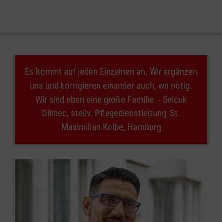
Es kommt auf jeden Einzelnen an. Wir ergänzen
uns und korrigieren einander auch, wo nötig.
Wir sind eben eine große Familie. - Selcuk
Dilmec, stellv. Pflegedienstleitung, St.
Maximilian Kolbe, Hamburg